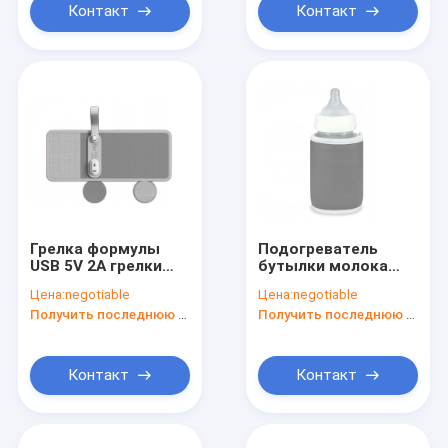
легкого кормления
Контакт
Контакт
Грелка формулы
Подогреватель
USB 5V 2A грелки
бутылки молока
бутылки
более теплого
Цена:
negotiable
Цена:
negotiable
перемещения
термостата
Получить последнюю цену
Получить последнюю цену
автомобиля
бутылки младенца
портативная на
USB перемещения
идет
теплостойкий
портативный
Контакт
Контакт