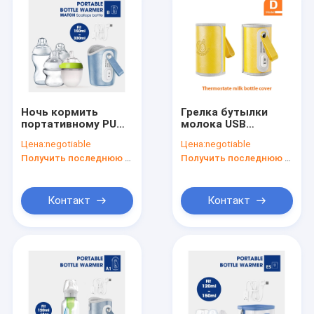
Ночь кормить
Грелка бутылки
портативному PU
молока USB
хранителя грелки
портативная
Цена:
negotiable
Цена:
negotiable
бутылки
электрическая
Получить последнюю цену
Получить последнюю цену
перемещения
изолировала
кожаный USB для
термостат для
грудного молока
автомобильного
путешествия
Контакт
Контакт
Дом
Продукты
О нас