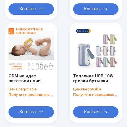
изолированный
подачей для
Контакт
Контакт
автомобиля
ODM на идет
Топление USB 10W
питаться ночи
грелки бутылки
портативного
молока младенца
Цена:
negotiable
Цена:
negotiable
термостата
грудного молока
Получить последнюю цену
Получить последнюю цену
бутылки
перемещения
перемещения более
быстрое
теплого на
открытом воздухе
Контакт
Контакт