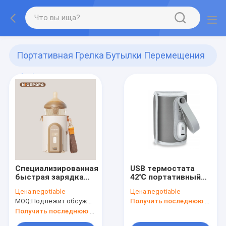
Портативная Грелка Бутылки Перемещения
(33)
Специализированная
USB термостата
быстрая зарядка
42℃ портативный
Молоко для
привел грелку в
Цена:
negotiable
Цена:
negotiable
малышей Теплее
действие бутылки
MOQ:
Подлежит обсуждению
Получить последнюю цену
Коричневые
для автомобиля
аксессуары для
Получить последнюю цену
малышей Для