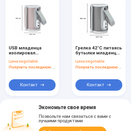
USB младенца
Грелка 42°C питаясь
изолировал
бутылки младенца
портативную грелку
грудного молока
Цена:
negotiable
Цена:
negotiable
бутылки
изолировала грелку
Получить последнюю цену
Получить последнюю цену
перемещения для
молока на идет
ухода младенца
Контакт
Контакт
Экономьте свое время
Позвольте нам связаться с вами с
лучшими продуктами.