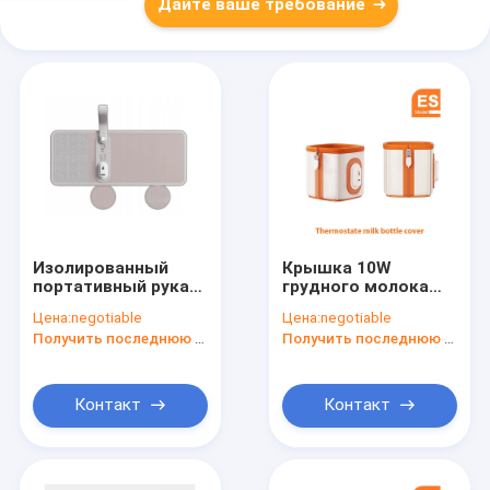
Дайте ваше требование
Изолированный
Крышка 10W
портативный рукав
грудного молока
питаясь бутылки
портативной
Цена:
negotiable
Цена:
negotiable
термостата USB
бутылки USB
Получить последнюю цену
Получить последнюю цену
грелки бутылки
термостата 42℃
перемещения
более теплая
Контакт
Контакт