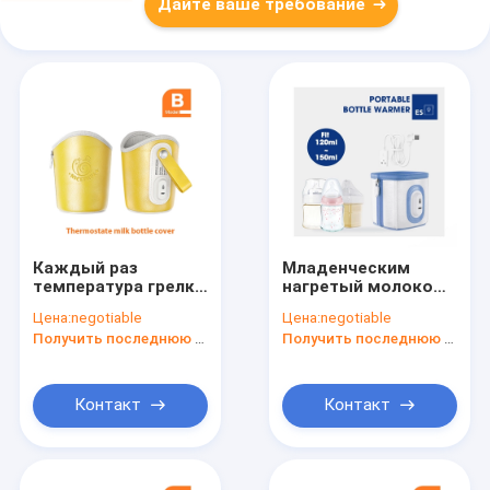
Дайте ваше требование
Каждый раз
Младенческим
температура грелки
нагретый молоком
портативная 10W
термостат USB
Цена:
negotiable
Цена:
negotiable
42℃ грудного
грелки бутылки
Получить последнюю цену
Получить последнюю цену
молока
портативный для
перемещения
перемещения
младенца
Контакт
Контакт