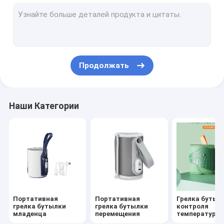
Бутылка младенца силикона питаясь
Бутылка младенца PPSU питаясь
Игрушки прорезывания зубов младенца
Продолжать
детская щетка для ванны
Стеклянная детская бутылка
Наши Категории
щетка бутылки силикона
Детская ложка и вилка
Ночной и дневный отсосок
Чашка с крышкой
Портативная
Портативная
Грелка бутыл
грелка бутылки
грелка бутылки
контроля
младенца
перемещения
температуры