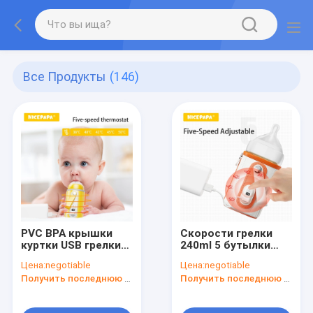
Все Продукты
(146)
PVC BPA крышки
Скорости грелки
куртки USB грелки
240ml 5 бутылки
бутылки младенца
младенца
Цена:
negotiable
Цена:
negotiable
молока
квадратного
Получить последнюю цену
Получить последнюю цену
портативный
молока
свободный
портативные с
дисплеем LCD