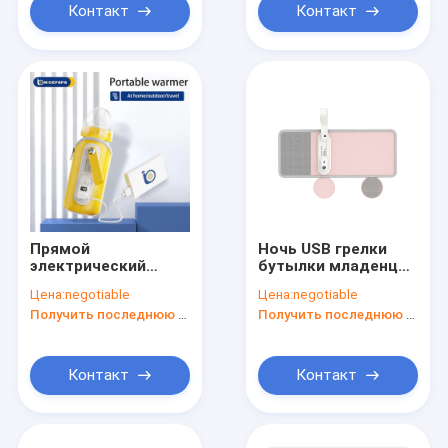
Контакт
Контакт
Прямой
Ночь USB грелки
электрический
бутылки младенца
портативный
термостатического
Цена:
negotiable
Цена:
negotiable
дисплей LCD
перемещения
Получить последнюю цену
Получить последнюю цену
скорости грелки 5
портативная
бутылки младенца
питаясь для
для перемещения
автомобиля
Контакт
Контакт