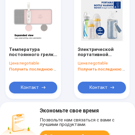
Температура
Электрической
постоянного грелки
портативной
10W бутылки
термостат грелки
Цена:
negotiable
Цена:
negotiable
младенца USB
бутылки
Получить последнюю цену
Получить последнюю цену
термостата умная
перемещения
портативная
средней
изолированный
подачей для
Контакт
Контакт
автомобиля
Экономьте свое время
Позвольте нам связаться с вами с
лучшими продуктами.