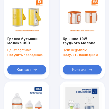
Грелка бутылки
Крышка 10W
молока USB
грудного молока
портативная
портативной
Цена:
negotiable
Цена:
negotiable
электрическая
бутылки USB
Получить последнюю цену
Получить последнюю цену
изолировала
термостата 42℃
термостат для
более теплая
автомобильного
путешествия
Контакт
Контакт
Дом
Продукты
О нас