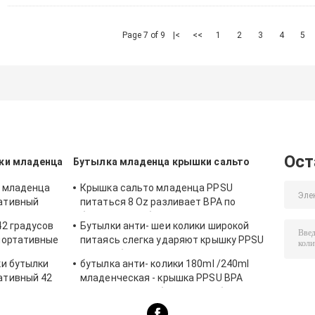
Page 7 of 9
|<
<<
1
2
3
4
5
Ост
ки младенца
Бутылка младенца крышки сальто
и младенца
Крышка сальто младенца PPSU
ативный
питаться 8 Oz разливает BPA по
бутылкам свободное плавное течение
42 градусов
Бутылки анти- шеи колики широкой
анти- колика
портативные
питаясь слегка ударяют крышку PPSU
ых
BPA свободное 240ml
ки бутылки
бутылка анти- колики 180ml /240ml
ативный 42
младенческая - крышка PPSU BPA
сальто питаясь бутылки свободная