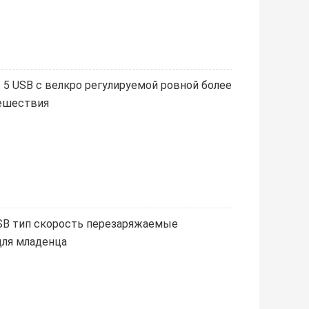
5 USB c велкро регулируемой ровной более
тешествия
SB тип скорость перезаряжаемые
для младенца