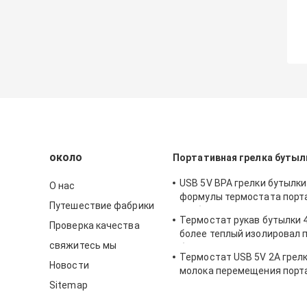
около
Портативная грелка бутыл
USB 5V BPA грелки бутылк
О нас
формулы термостата порт
Путешествие фабрики
свободный
Термостат рукав бутылки 
Проверка качества
более теплый изолировал 
свяжитесь мы
бутылки для новорожденн
Термостат USB 5V 2A грел
Новости
молока перемещения порт
градуса для младенца
Sitemap