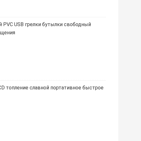
й PVC USB грелки бутылки свободный
ещения
CD топление славной портативное быстрое