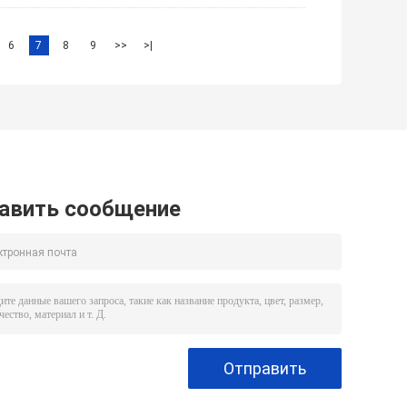
6
7
8
9
>>
>|
авить сообщение