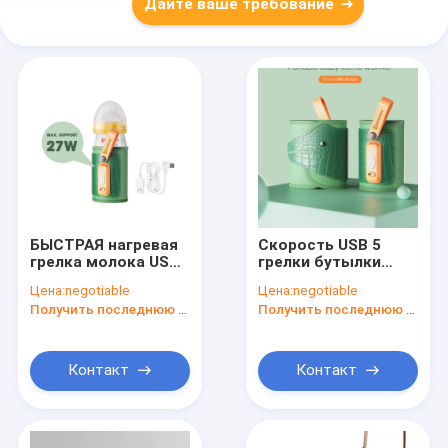
Дайте ваше требование
БЫСТРАЯ нагревая
Скорость USB 5
грелка молока USB
грелки бутылки
перемещения
контроля
Цена:
negotiable
Цена:
negotiable
бутылки контроля
температуры
Получить последнюю цену
Получить последнюю цену
температуры более
перемещения
теплая
младенца с
дисплеем LCD
Контакт
Контакт