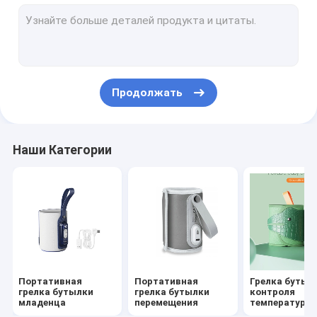
Бутылка младенца силикона питаясь
Бутылка младенца PPSU питаясь
Игрушки прорезывания зубов младенца
Продолжать
детская щетка для ванны
Стеклянная детская бутылка
Наши Категории
щетка бутылки силикона
Детская ложка и вилка
Ночной и дневный отсосок
Чашка с крышкой
Портативная
Портативная
Грелка бутыл
грелка бутылки
грелка бутылки
контроля
младенца
перемещения
температуры