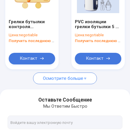
Путешествие фабрики
Проверка качества
Грелки бутылки
PVC изоляции
контроля
грелки бутылки 5 9
свяжитесь мы
температуры
12 цифров вольта
Цена:
negotiable
Цена:
negotiable
грудного молока
портативный
Получить последнюю цену
Получить последнюю цену
USB велкро PU
свободно
Новости
умной кожаный
Случаи
Контакт
Контакт
Осмотрите больше
Портативная грелка бутылки младенца
Портативная грелка бутылки перемещения
Оставьте Сообщение
Мы Ответим Быстро
Грелка бутылки контроля температуры
Бутылка младенца крышки сальто