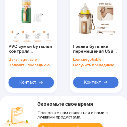
PVC сумки бутылки
Грелка бутылки
контроля
перемещения USB
температуры
перезаряжаемые
Цена:
negotiable
Цена:
negotiable
грудного молока
нагревая для
Получить последнюю цену
Получить последнюю цену
более теплый
питаться младенца
свободный с
дисплеем LCD
Контакт
Контакт
Экономьте свое время
Позвольте нам связаться с вами с
лучшими продуктами.