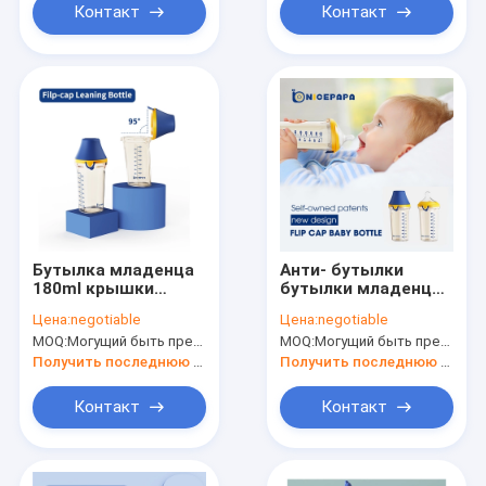
Контакт
Контакт
Бутылка младенца
Анти- бутылки
180ml крышки
бутылки младенца
сальто Natual/
240ml крышки
Цена:
negotiable
Цена:
negotiable
бутылки
сальто колики
MOQ:
Могущий быть предметом переговоров
MOQ:
Могущий быть предметом переговоров
пластиковой PPSU
пластиковые PPSU
анти- колики 240ml
голубые питаясь
Получить последнюю цену
Получить последнюю цену
питаясь
Контакт
Контакт