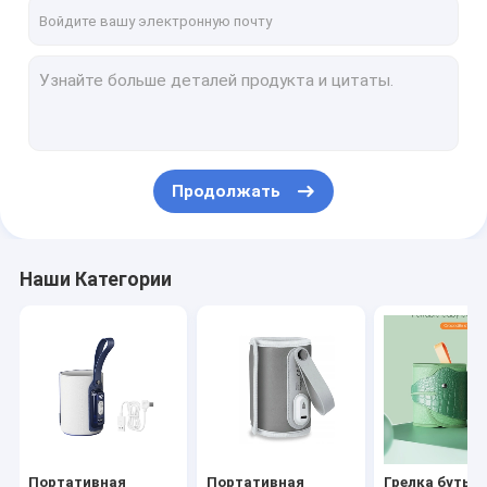
Путешествие фабрики
Проверка качества
свяжитесь мы
Новости
Продолжать
Случаи
Наши Категории
Портативная грелка бутылки младенца
Портативная грелка бутылки перемещения
Грелка бутылки контроля температуры
Бутылка младенца крышки сальто
Портативная
Портативная
Грелка бутыл