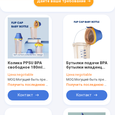
Дайте ваше требование
Колика PPSU BPA
Бутылки подачи BPA
свободное 180ml
бутылки младенца
младенческого
крышки сальто
Цена:
negotiable
Цена:
negotiable
плавного течения
треугольника PPSU
MOQ:
Могущий быть предметом переговоров
MOQ:
Могущий быть предметом переговоров
бутылки младенца
средние свободные
крышки сальто
питаясь
Получить последнюю цену
Получить последнюю цену
формулы анти-
Контакт
Контакт