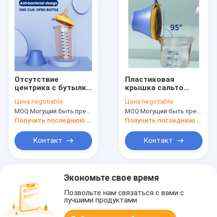
Отсутствие
Пластиковая
центрика с бутылки
крышка сальто
младенца крышки
колика PPSU BPA
Цена:
negotiable
Цена:
negotiable
сальто действия
свободные
MOQ:
Могущий быть предметом переговоров
MOQ:
Могущий быть предметом переговоров
фталаты свободное
180ml/240ml 8
PPSU BPA 6 Oz
бутылок молока Oz
Получить последнюю цену
Получить последнюю цену
свободные
анти-
Контакт
Контакт
Экономьте свое время
Позвольте нам связаться с вами с
лучшими продуктами.