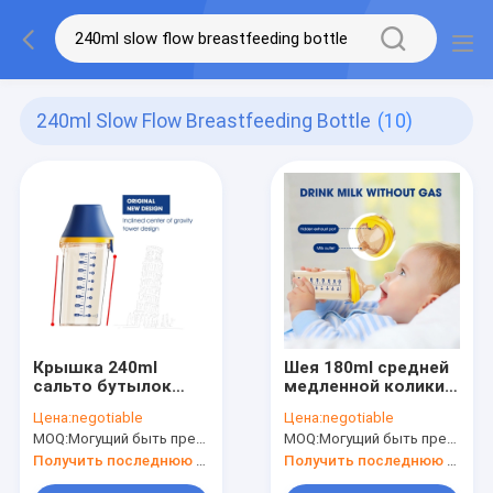
240ml Slow Flow Breastfeeding Bottle
(10)
Крышка 240ml
Шея 180ml средней
сальто бутылок
медленной колики
PPSU быстрой
треугольника
Цена:
negotiable
Цена:
negotiable
средней медленной
бутылки младенца
MOQ:
Могущий быть предметом переговоров
MOQ:
Могущий быть предметом переговоров
подачи кормя
крышки сальто
грудью для
молока подачи
Получить последнюю цену
Получить последнюю цену
новорожденных
анти- широкая