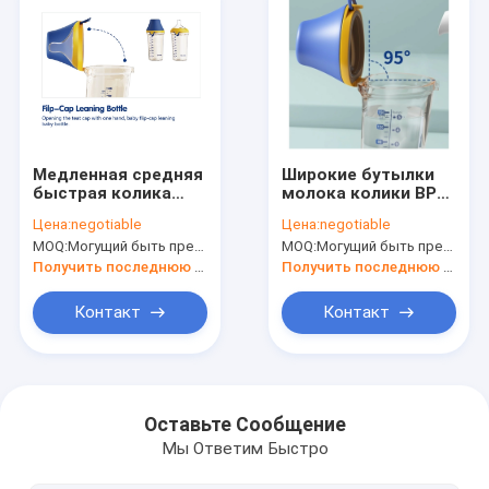
Медленная средняя
Широкие бутылки
быстрая колика
молока колики BPA
180ml PVC бутылки
бутылки младенца
Цена:
negotiable
Цена:
negotiable
младенца PPSU
180ml крышки
MOQ:
Могущий быть предметом переговоров
MOQ:
Могущий быть предметом переговоров
крышки сальто
сальто шеи анти-
подачи свободная
свободные
Получить последнюю цену
Получить последнюю цену
анти-
Контакт
Контакт
Дом
Продукты
Оставьте Сообщение
Мы Ответим Быстро
О нас